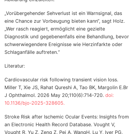
„Vorübergehender Sehverlust ist ein Warnsignal, das
eine Chance zur Vorbeugung bieten kann“, sagt Holz.
„Wer rasch reagiert, ermöglicht eine gezielte
Diagnostik und gegebenenfalls eine Behandlung, bevor
schwerwiegendere Ereignisse wie Herzinfarkte oder
Schlaganfälle auftreten.“
Literatur:
Cardiovascular risk following transient vision loss.
Miller T, Xie JS, Rahat Qureshi A, Tao BK, Margolin E.Br
J Ophthalmol. 2026 May 20;110(6):714-720.
doi:
10.1136/bjo-2025-328605.
Stroke Risk after Ischemic Ocular Events: Insights from
an Electronic Health Record Database. Vought V,
Vought R, Yu Z, Zeng Z, Pei A, WangH, Lu Y, Iyer PG.