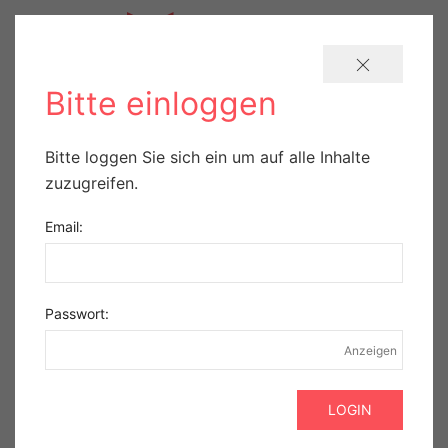
Bitte einloggen
Wie Erfahrung den
Bitte loggen Sie sich ein um auf alle Inhalte
zuzugreifen.
Blick schärft – für das,
Email:
was die
Augenheilkunde
Passwort:
wirklich braucht
Anzeigen
Veröffentlicht am 22.07.2026.
Gesponsert
Zwei Anti-VEGF-Biosimilars aus