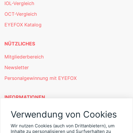
IOL-Vergleich
OCT-Vergleich
EYEFOX Katalog
NÜTZLICHES
Mitgliederbereich
Newsletter
Personalgewinnung mit EYEFOX
INFORMATIONEN
Was ist EYEFOX – Ihre Möglichkeiten
Verwendung von Cookies
Werben mit EYEFOX
Wir nutzen Cookies (auch von Drittanbietern), um
Inhalte zu personalisieren und Surfverhalten zu
Kontakt