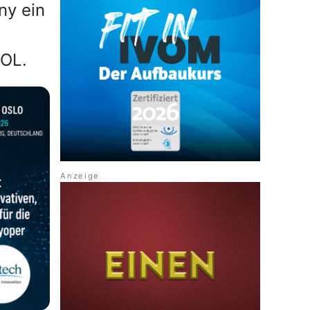
ny ein
IOL.