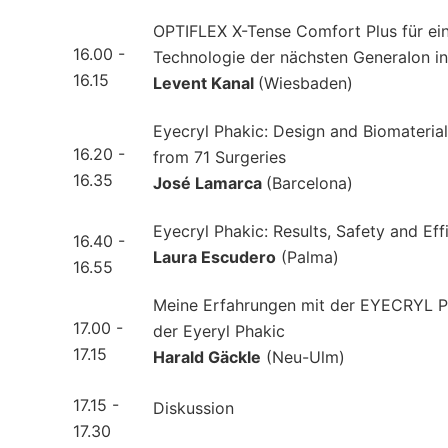
OPTIFLEX X-Tense Comfort Plus für ein
16.00 -
Technologie der nächsten GeneraIon in
16.15
Levent Kanal
(Wiesbaden)
Eyecryl Phakic: Design and Biomaterial 
16.20 -
from 71 Surgeries
16.35
José Lamarca
(Barcelona)
Eyecryl Phakic: Results, Safety and Ef
16.40 -
Laura Escudero
(Palma)
16.55
Meine Erfahrungen mit der EYECRYL PHA
17.00 -
der Eyeryl Phakic
17.15
Harald Gäckle
(Neu-Ulm)
17.15 -
Diskussion
17.30