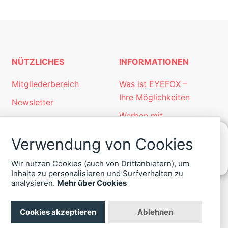
NÜTZLICHES
INFORMATIONEN
Mitgliederbereich
Was ist EYEFOX –
Ihre Möglichkeiten
Newsletter
Werben mit
Personalgewinnung
EYEFOX
mit EYEFOX
Verwendung von Cookies
Kontakt
KONTAKT
Wir nutzen Cookies (auch von Drittanbietern), um
Datenschutz
ZU
Inhalte zu personalisieren und Surfverhalten zu
EYEFOX
analysieren.
Mehr über Cookies
Impressum
+49
(30)
4036
Cookies akzeptieren
Ablehnen
422
-