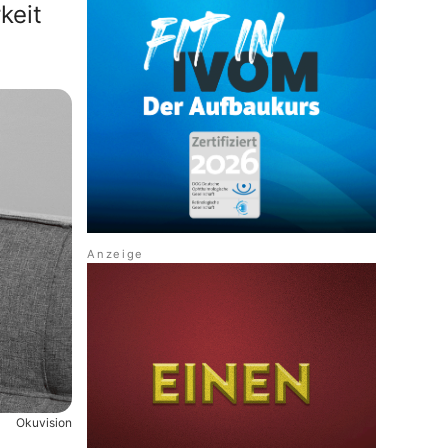
keit
Okuvision