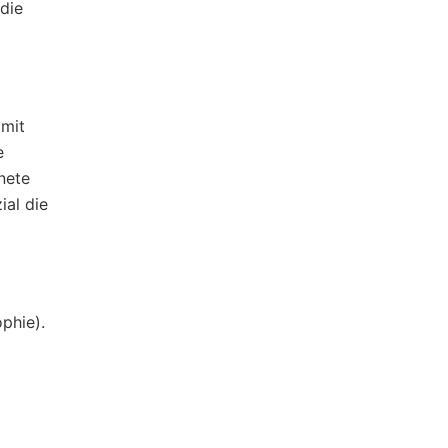
udie
 mit
e
nete
ial die
phie).