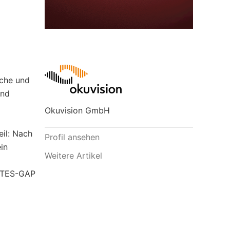
sche und
und
Okuvision GmbH
il: Nach
Profil ansehen
in
Weitere Artikel
r TES-GAP