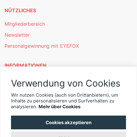
NÜTZLICHES
Mitgliederbereich
Newsletter
Personalgewinnung mit EYEFOX
INFORMATIONEN
Was ist EYEFOX – Ihre Möglichkeiten
Verwendung von Cookies
Werben mit EYEFOX
Wir nutzen Cookies (auch von Drittanbietern), um
Inhalte zu personalisieren und Surfverhalten zu
Kontakt
analysieren.
Mehr über Cookies
Datenschutz
Cookies akzeptieren
Impressum