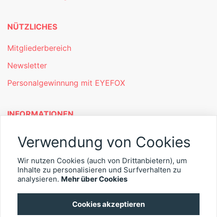
NÜTZLICHES
Mitgliederbereich
Newsletter
Personalgewinnung mit EYEFOX
INFORMATIONEN
Was ist EYEFOX – Ihre Möglichkeiten
Verwendung von Cookies
Werben mit EYEFOX
Wir nutzen Cookies (auch von Drittanbietern), um
Kontakt
Inhalte zu personalisieren und Surfverhalten zu
analysieren.
Mehr über Cookies
Datenschutz
Cookies akzeptieren
Impressum