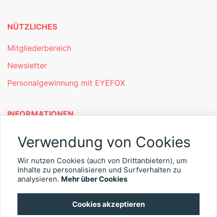
NÜTZLICHES
Mitgliederbereich
Newsletter
Personalgewinnung mit EYEFOX
INFORMATIONEN
Was ist EYEFOX – Ihre Möglichkeiten
Verwendung von Cookies
Werben mit EYEFOX
Wir nutzen Cookies (auch von Drittanbietern), um
Kontakt
Inhalte zu personalisieren und Surfverhalten zu
analysieren.
Mehr über Cookies
Datenschutz
Cookies akzeptieren
Impressum