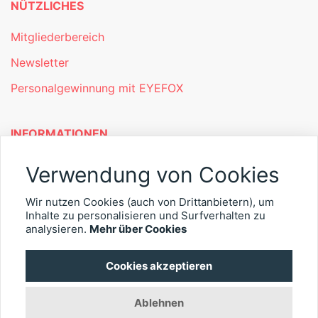
NÜTZLICHES
Mitgliederbereich
Newsletter
Personalgewinnung mit EYEFOX
INFORMATIONEN
Was ist EYEFOX – Ihre Möglichkeiten
Verwendung von Cookies
Werben mit EYEFOX
Wir nutzen Cookies (auch von Drittanbietern), um
Inhalte zu personalisieren und Surfverhalten zu
Kontakt
analysieren.
Mehr über Cookies
Datenschutz
Cookies akzeptieren
Impressum
Ablehnen
© 2026 EYEFOX UG (haftungsbeschränkt)