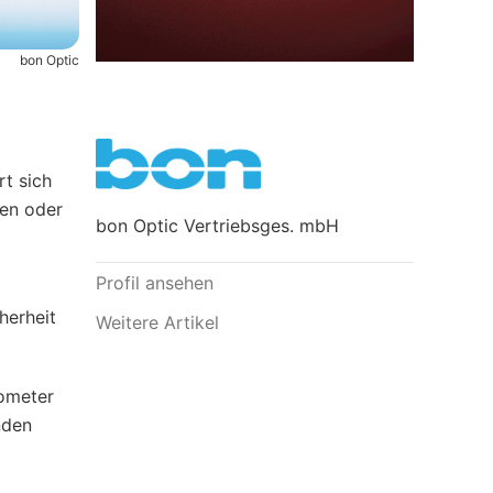
bon Optic
rt sich
ren oder
bon Optic Vertriebsges. mbH
Profil ansehen
herheit
Weitere Artikel
nometer
nden