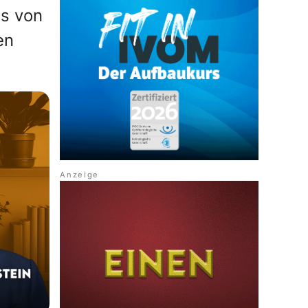
ss von
en