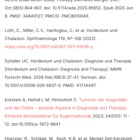
Oct;38(5):804-807. doi: 10.5114/ada.2020.95652. Epub 2020 Jun
8. PMID: 34849127; PMCID: PMC8610049.
Loth, C., Miller, C.V., Haritoglou, C.
et al.
Hordeolum und
Chalazion. Ophthalmologe 119, 97–108 (2022).
https://doi.org/10.1007/s00347-021-01436-y
Schaller UC. Hordeolum und Chalazion: Diagnose und Therapie
[Hordeolum and Chalazion: Diagnosis and Therapy]. MMW
Fortschr Med. 2026 Feb;168(3):37-41. German. doi:
10.1007/s15006-026-5637-0. PMID: 41714497.
Eckstein A, Heindl L M, Hintschich C.
Tumoren der Augenlider
und der Orbita – aktuelle Aspekte in Diagnostik und Therapie
.
Klinische Monatsblätter für Augenheilkunde
2023; 240(01): 11 -
12. doi:10.1055/a-1972-9841
Hoerster, R., Schlaak, M., Koch, K.R. et al. Merkel-Zell-Karzinom