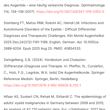
des Augenlids – eine häufig verkannte Diagnose. Ophthalmologe
114, 134–139 (2017).
https://doi.org/10.1007/s00347-016-0355-0
Steinberg FT, Matos PAW, Rokohl AC, Heindl LM.
Infections and
Autoimmune Disorders of the Eyelids - Difficult Differential
Diagnoses and Therapeutic Challenges.
Klin Monbl Augenheilkd.
2025 Dec;242(12):1191-1199. English, German. doi: 10.1055/a-
2689-6204. Epub 2025 Aug 25. PMID: 40854533.
Zwingelberg, S.B. (2024). Hordeolum und Chalazion:
(Differenzial-)Diagnose und Therapie. In: Pfeiffer, N., Cursiefen,
C., Holz, F.G., Lagrèze, W.A. (eds) Die Augenheilkunde.
Springer
Reference Medizin. Springer, Berlin, Heidelberg.
https://doi.org/10.1007/978-3-662-65929-8_150-1
Alfaar AS, Suckert CN, Rehak M, Girbardt C. The epidemiology of
adults' eyelid malignancies in Germany between 2009 and 2015;
An analysis of 42,710 patients' data. Eur J Ophthalmol. 2022 Nov