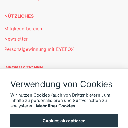
NÜTZLICHES
Mitgliederbereich
Newsletter
Personalgewinnung mit EYEFOX
INFORMATIONEN
Was ist EYEFOX – Ihre Möglichkeiten
Verwendung von Cookies
Werben mit EYEFOX
Wir nutzen Cookies (auch von Drittanbietern), um
Inhalte zu personalisieren und Surfverhalten zu
Kontakt
analysieren.
Mehr über Cookies
Datenschutz
Cookies akzeptieren
Impressum