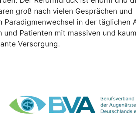
en. Der Reformdruck ist enorm und d
aren groß nach vielen Gesprächen und
n Paradigmenwechsel in der täglichen A
en und Patienten mit massiven und kau
lante Versorgung.