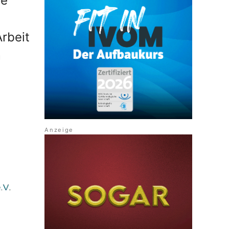
ie
rbeit
m