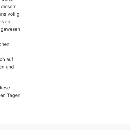
i diesem
ns völlig
e von
g gewesen
ichen
ich auf
en und
diese
 den Tagen