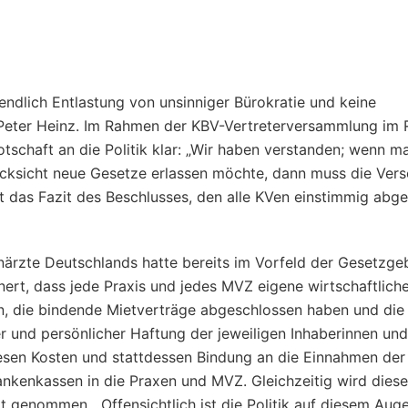
endlich Entlastung von unsinniger Bürokratie und keine
r. Peter Heinz. Im Rahmen der KBV-Vertreterversammlung im
schaft an die Politik klar: „Wir haben verstanden; wenn m
cksicht neue Gesetze erlassen möchte, dann muss die Ver
t das Fazit des Beschlusses, den alle KVen einstimmig abg
ärzte Deutschlands hatte bereits im Vorfeld der Gesetzge
rt, dass jede Praxis und jedes MVZ eigene wirtschaftlich
, die bindende Mietverträge abgeschlossen haben und die 
r und persönlicher Haftung der jeweiligen Inhaberinnen und
esen Kosten und stattdessen Bindung an die Einnahmen der
nkenkassen in die Praxen und MVZ. Gleichzeitig wird diese
genommen. „Offensichtlich ist die Politik auf diesem Auge