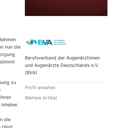
 Rahmen
an nun die
sorgung
Berufsverband der Augenärztinnen
estimmt
und Augenärzte Deutschlands e.V.
(BVA)
bung zu
Profil ansehen
e
ihren
Weitere Artikel
 Inhaber.
n die
 blind