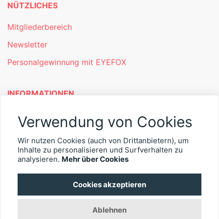
NÜTZLICHES
Mitgliederbereich
Newsletter
Personalgewinnung mit EYEFOX
INFORMATIONEN
Was ist EYEFOX – Ihre Möglichkeiten
Verwendung von Cookies
Werben mit EYEFOX
Wir nutzen Cookies (auch von Drittanbietern), um
Kontakt
Inhalte zu personalisieren und Surfverhalten zu
analysieren.
Mehr über Cookies
Datenschutz
Cookies akzeptieren
Impressum
Ablehnen
© 2026 EYEFOX UG (haftungsbeschränkt)