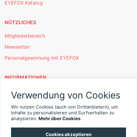
EYEFOX Katalog
NÜTZLICHES
Mitgliederbereich
Newsletter
Personalgewinnung mit EYEFOX
INFORMATIONEN
Was ist EYEFOX – Ihre Möglichkeiten
Verwendung von Cookies
Werben mit EYEFOX
Wir nutzen Cookies (auch von Drittanbietern), um
Kontakt
Inhalte zu personalisieren und Surfverhalten zu
analysieren.
Mehr über Cookies
Datenschutz
Cookies akzeptieren
Impressum