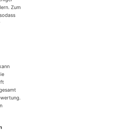
dern. Zum
 sodass
r
 kann
ie
ft
sgesamt
ewertung.
en
n