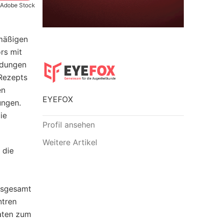
Adobe Stock
lmäßigen
rs mit
endungen
 Rezepts
en
EYEFOX
ungen.
ie
Profil ansehen
Weitere Artikel
 die
nsgesamt
ntren
aten zum