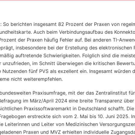
l: So berichten insgesamt 82 Prozent der Praxen von rege
undheitskarte. Auch beim Verbindungsaufbau des Konnekto
1 Prozent der Praxen häufig Fehler auf. Bei anderen TI-Anw
eprägt, insbesondere bei der Erstellung des elektronischen
mäßig auftretende Schwierigkeiten. Folglich sind die meist
r unzufrieden, im Schnitt überwiegen die kritischen Bewert
ie Nutzenden fünf PVS als exzellent ein. Insgesamt würden d
eme nicht weiterempfehlen.
bundesweiten Praxisumfrage, mit der das Zentralinstitut für
Befragung im März/April 2024 eine breite Transparenz über
ichtlichen Praxissoftwaremarkt in Deutschland schafft. Die
agebogen erstreckte sich vom 2. Mai bis 10. Juni 2025. I
ie Leiterinnen und Leiter von Medizinischen Versorgungsze
geladenen Praxen und MVZ erhielten individuelle Zugangsd