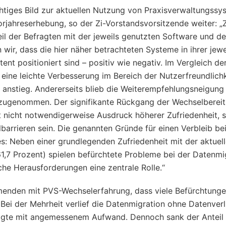
chtiges Bild zur aktuellen Nutzung von Praxisverwaltungss
orjahreserhebung, so der Zi-Vorstandsvorsitzende weiter: 
eil der Befragten mit der jeweils genutzten Software und d
 wir, dass die hier näher betrachteten Systeme in ihrer jewe
ent positioniert sind – positiv wie negativ. Im Vergleich de
eine leichte Verbesserung im Bereich der Nutzerfreundlichk
 anstieg. Andererseits blieb die Weiterempfehlungsneigung
zugenommen. Der signifikante Rückgang der Wechselbereit
t nicht notwendigerweise Ausdruck höherer Zufriedenheit, 
rrieren sein. Die genannten Gründe für einen Verbleib be
s: Neben einer grundlegenden Zufriedenheit mit der aktuel
1,7 Prozent) spielen befürchtete Probleme bei der Datenmi
he Herausforderungen eine zentrale Rolle.“
ehmenden mit PVS-Wechselerfahrung, dass viele Befürchtung
 Bei der Mehrheit verlief die Datenmigration ohne Datenverl
olgte mit angemessenem Aufwand. Dennoch sank der Anteil