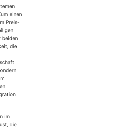
ystemen
„Zum einen
em Preis-
iligen
r beiden
eit, die
schaft
sondern
im
len
gration
en im
ust, die