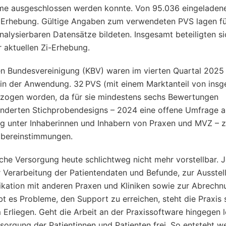
hme ausgeschlossen werden konnte. Von 95.036 eingeladen
r Erhebung. Gültige Angaben zum verwendeten PVS lagen fü
alysierbaren Datensätze bildeten. Insgesamt beteiligten s
 aktuellen Zi-Erhebung.
chen Bundesvereinigung (KBV) waren im vierten Quartal 2025
 in der Anwendung. 32 PVS (mit einem Marktanteil von ins
nbezogen worden, da für sie mindestens sechs Bewertungen
änderten Stichprobendesigns – 2024 eine offene Umfrage al
g unter Inhaberinnen und Inhabern von Praxen und MVZ – z
 Übereinstimmungen.
che Versorgung heute schlichtweg nicht mehr vorstellbar. 
 Verarbeitung der Patientendaten und Befunde, zur Ausstel
ation mit anderen Praxen und Kliniken sowie zur Abrechn
 es Probleme, den Support zu erreichen, steht die Praxis st
liegen. Geht die Arbeit an der Praxissoftware hingegen l
sorgung der Patientinnen und Patienten frei. So entsteht w