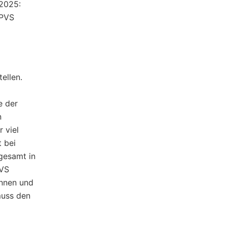
(2025:
 PVS
ellen.
e der
n
 viel
t bei
sgesamt in
PVS
innen und
muss den