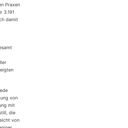
en Praxen
r 3.191
ich damit
gesamt
ler
eigten
Jede
lung von
ung mit
ill, die
eicht von
eniger