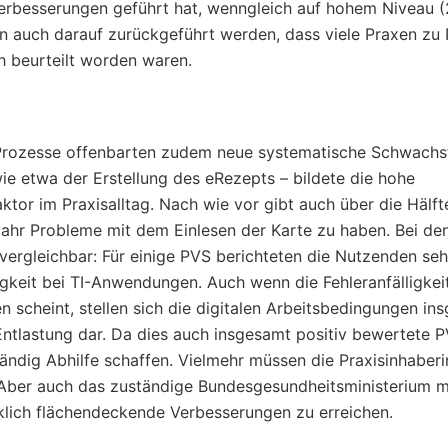
 Verbesserungen geführt hat, wenngleich auf hohem Niveau 
nn auch darauf zurückgeführt werden, dass viele Praxen zu
ch beurteilt worden waren.
r Prozesse offenbarten zudem neue systematische Schwachst
e etwa der Erstellung des eRezepts – bildete die hohe
ktor im Praxisalltag. Nach wie vor gibt auch über die Hälft
Jahr Probleme mit dem Einlesen der Karte zu haben. Bei de
vergleichbar: Für einige PVS berichteten die Nutzenden sehr
figkeit bei TI-Anwendungen. Auch wenn die Fehleranfälligkei
scheint, stellen sich die digitalen Arbeitsbedingungen in
Entlastung dar. Da dies auch insgesamt positiv bewertete 
lständig Abhilfe schaffen. Vielmehr müssen die Praxisinhaber
. Aber auch das zuständige Bundesgesundheitsministerium 
rklich flächendeckende Verbesserungen zu erreichen.