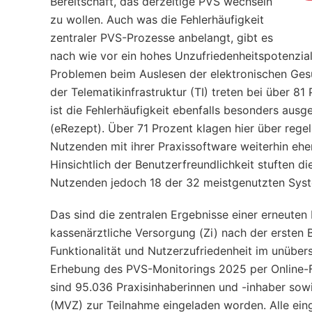
Bereitschaft, das derzeitige PVS wechseln
zu wollen. Auch was die Fehlerhäufigkeit
zentraler PVS-Prozesse anbelangt, gibt es
nach wie vor ein hohes Unzufriedenheitspotenzia
Problemen beim Auslesen der elektronischen Ges
der Telematikinfrastruktur (TI) treten bei über 8
ist die Fehlerhäufigkeit ebenfalls besonders ausg
(eRezept). Über 71 Prozent klagen hier über regel
Nutzenden mit ihrer Praxissoftware weiterhin ehe
Hinsichtlich der Benutzerfreundlichkeit stuften d
Nutzenden jedoch 18 der 32 meistgenutzten Syst
Das sind die zentralen Ergebnisse einer erneuten 
kassenärztliche Versorgung (Zi) nach der ersten 
Funktionalität und Nutzerzufriedenheit im unübers
Erhebung des PVS-Monitorings 2025 per Online-Fr
sind 95.036 Praxisinhaberinnen und -inhaber sow
(MVZ) zur Teilnahme eingeladen worden. Alle ein