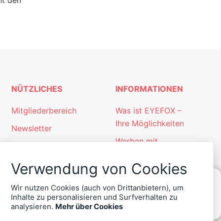
ht den
NÜTZLICHES
INFORMATIONEN
Mitgliederbereich
Was ist EYEFOX –
Ihre Möglichkeiten
Newsletter
Werben mit
Personalgewinnung
EYEFOX
mit EYEFOX
Verwendung von Cookies
Kontakt
Wir nutzen Cookies (auch von Drittanbietern), um
Datenschutz
Inhalte zu personalisieren und Surfverhalten zu
KONTAKT
analysieren.
Mehr über Cookies
Impressum
ZU
EYEFOX