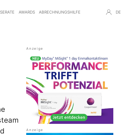
NSERATE
AWARDS
ABRECHNUNGSHILFE
DE
he
gsteam
nd