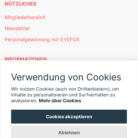
NÜTZLICHES
Mitgliederbereich
Newsletter
Personalgewinnung mit EYEFOX
INFORMATIONEN
Was ist EYEFOX – Ihre Möglichkeiten
Verwendung von Cookies
Werben mit EYEFOX
Wir nutzen Cookies (auch von Drittanbietern), um
Inhalte zu personalisieren und Surfverhalten zu
Kontakt
analysieren.
Mehr über Cookies
Datenschutz
Cookies akzeptieren
Impressum
Ablehnen
© 2026 EYEFOX UG (haftungsbeschränkt)