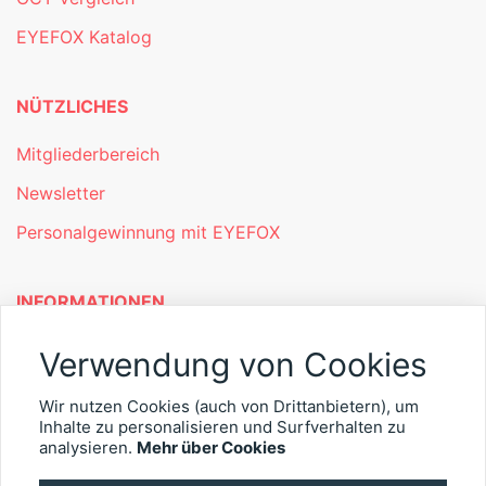
EYEFOX Katalog
NÜTZLICHES
Mitgliederbereich
Newsletter
Personalgewinnung mit EYEFOX
INFORMATIONEN
Was ist EYEFOX – Ihre Möglichkeiten
Verwendung von Cookies
Werben mit EYEFOX
Wir nutzen Cookies (auch von Drittanbietern), um
Kontakt
Inhalte zu personalisieren und Surfverhalten zu
analysieren.
Mehr über Cookies
Datenschutz