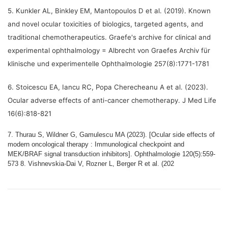
5. Kunkler AL, Binkley EM, Mantopoulos D et al. (2019). Known
and novel ocular toxicities of biologics, targeted agents, and
traditional chemotherapeutics. Graefe's archive for clinical and
experimental ophthalmology = Albrecht von Graefes Archiv für
klinische und experimentelle Ophthalmologie 257(8):1771-1781
6. Stoicescu EA, Iancu RC, Popa Cherecheanu A et al. (2023).
Ocular adverse effects of anti-cancer chemotherapy. J Med Life
16(6):818-821
7. Thurau S, Wildner G, Gamulescu MA (2023). [Ocular side effects of
modern oncological therapy : Immunological checkpoint and
MEK/BRAF signal transduction inhibitors]. Ophthalmologie 120(5):559-
573 8. Vishnevskia-Dai V, Rozner L, Berger R et al. (202