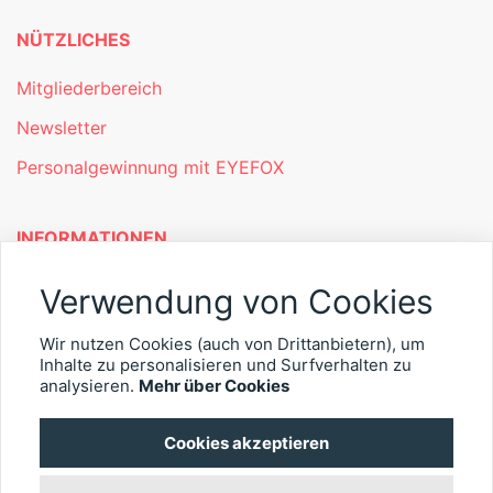
NÜTZLICHES
Mitgliederbereich
Newsletter
Personalgewinnung mit EYEFOX
INFORMATIONEN
Was ist EYEFOX – Ihre Möglichkeiten
Verwendung von Cookies
Werben mit EYEFOX
Wir nutzen Cookies (auch von Drittanbietern), um
Kontakt
Inhalte zu personalisieren und Surfverhalten zu
analysieren.
Mehr über Cookies
Datenschutz
Cookies akzeptieren
Impressum