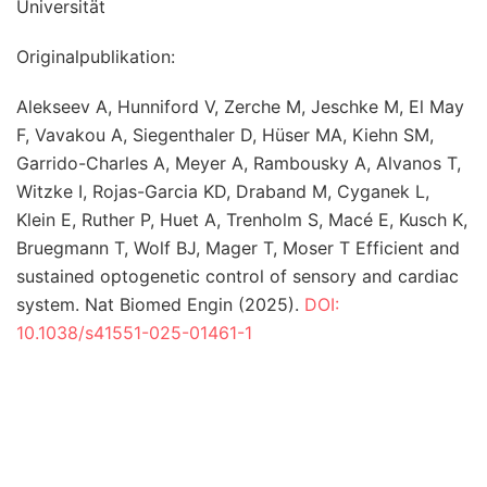
Universität
Originalpublikation:
Alekseev A, Hunniford V, Zerche M, Jeschke M, El May
F, Vavakou A, Siegenthaler D, Hüser MA, Kiehn SM,
Garrido-Charles A, Meyer A, Rambousky A, Alvanos T,
Witzke I, Rojas-Garcia KD, Draband M, Cyganek L,
Klein E, Ruther P, Huet A, Trenholm S, Macé E, Kusch K,
Bruegmann T, Wolf BJ, Mager T, Moser T Efficient and
sustained optogenetic control of sensory and cardiac
system. Nat Biomed Engin (2025).
DOI:
10.1038/s41551-025-01461-1