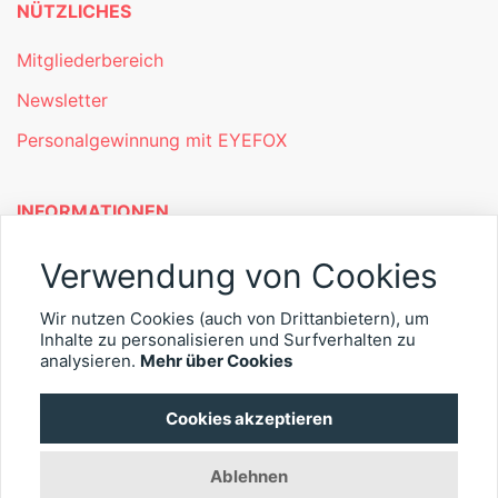
NÜTZLICHES
Mitgliederbereich
Newsletter
Personalgewinnung mit EYEFOX
INFORMATIONEN
Was ist EYEFOX – Ihre Möglichkeiten
Verwendung von Cookies
Werben mit EYEFOX
Wir nutzen Cookies (auch von Drittanbietern), um
Inhalte zu personalisieren und Surfverhalten zu
Kontakt
analysieren.
Mehr über Cookies
Datenschutz
Cookies akzeptieren
Impressum
Ablehnen
© 2026 EYEFOX UG (haftungsbeschränkt)