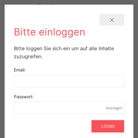
Bitte einloggen
Therapieentscheidung
Bitte loggen Sie sich ein um auf alle Inhalte
zuzugreifen.
beim Makulaödem:
Email:
OCT-Biomarker geben
wichtige Hinweise
Passwort:
Veröffentlicht am 22.07.2025.
Gesponsert
Anzeigen
Je länger ein Makulaödem
persistiert, desto schlechter die