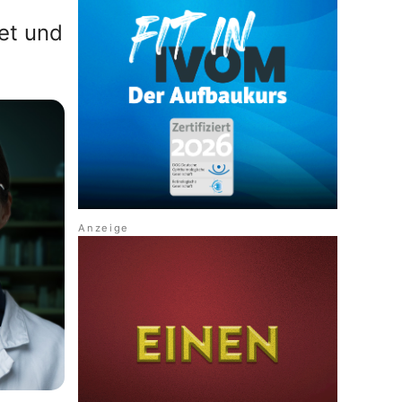
e
et und