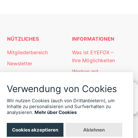
NÜTZLICHES
INFORMATIONEN
Mitgliederbereich
Was ist EYEFOX –
Ihre Möglichkeiten
Newsletter
Werben mit
Personalgewinnung
EYEFOX
mit EYEFOX
Verwendung von Cookies
Kontakt
Wir nutzen Cookies (auch von Drittanbietern), um
Datenschutz
KONTAKT
Inhalte zu personalisieren und Surfverhalten zu
ZU
analysieren.
Mehr über Cookies
Impressum
EYEFOX
+49
(30)
Cookies akzeptieren
Ablehnen
4036