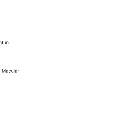
t in
c Macular