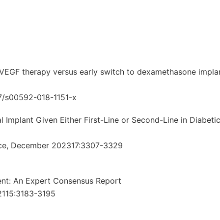
i-VEGF therapy versus early switch to dexamethasone implan
07/s00592-018-1151-x
 Implant Given Either First-Line or Second-Line in Diabeti
ence, December 202317:3307-3329
nt: An Expert Consensus Report
02115:3183-3195