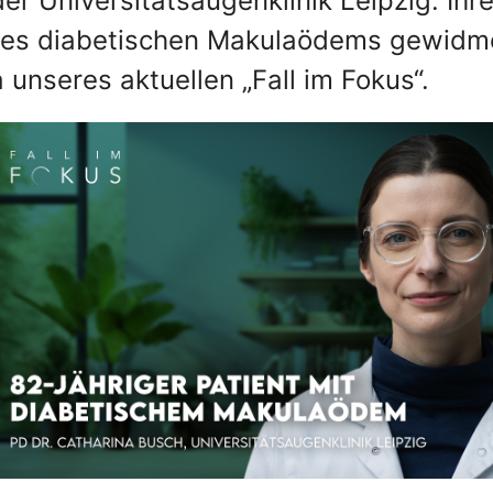
er Universitätsaugenklinik Leipzig. Ihr
g des diabetischen Makulaödems gewidm
unseres aktuellen „Fall im Fokus“.