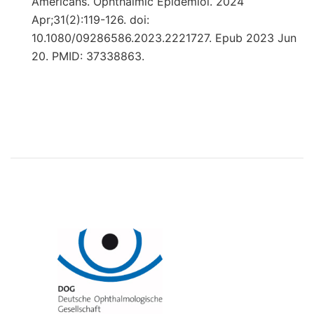
Americans. Ophthalmic Epidemiol. 2024
Apr;31(2):119-126. doi:
10.1080/09286586.2023.2221727. Epub 2023 Jun
20. PMID: 37338863.