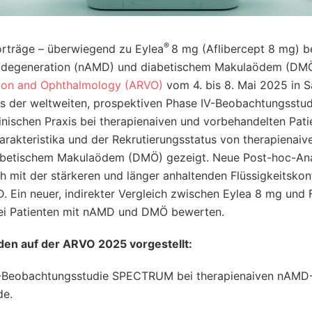
®
orträge – überwiegend zu Eylea
8 mg (Aflibercept 8 mg) b
uladegeneration (nAMD) und diabetischem Makulaödem (DMÖ
ision and Ophthalmology (ARVO)
vom 4. bis 8. Mai 2025 in S
s der weltweiten, prospektiven Phase IV-Beobachtungsstud
ischen Praxis bei therapienaiven und vorbehandelten Pati
akteristika und der Rekrutierungsstatus von therapienaiv
abetischem Makulaödem (DMÖ) gezeigt. Neue Post-hoc-An
h mit der stärkeren und länger anhaltenden Flüssigkeitskon
 Ein neuer, indirekter Vergleich zwischen Eylea 8 mg und 
bei Patienten mit nAMD und DMÖ bewerten.
den auf der ARVO 2025 vorgestellt:
V-Beobachtungsstudie SPECTRUM bei therapienaiven nAMD
de.