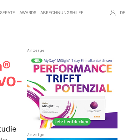
NSERATE
AWARDS
ABRECHNUNGSHILFE
DE
a®
RVO-
tudie