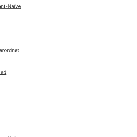
ent-Naïve
erordnet
ted