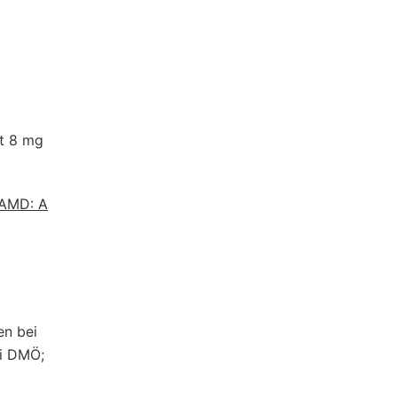
pt 8 mg
nAMD: A
en bei
ei DMÖ;