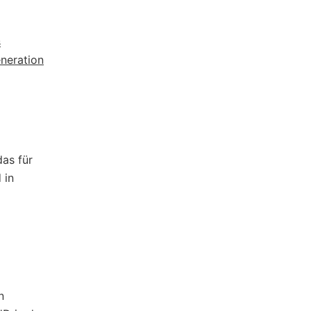
s
neration
as für
 in
n