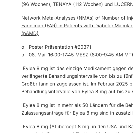
(96 Wochen), TENAYA (112 Wochen) und LUCERN
Network Meta-Analyses (NMAs) of Number of Inje
Faricimab (FAR) in Patients with Diabetic Macu
(nAMD)
o Poster Präsentation #B0371
o 08. Mai, 16:00-17:45 MESZ (8:00-9:45 AM MT
Eylea 8 mg ist das einzige Medikament gegen den
verlängerte Behandlungsintervalle von bis zu fü
Großbritannien zugelassen ist. Im Februar 2025 
Behandlungsintervalle von Eylea 8 mg auf bis z
Eylea 8 mg ist in mehr als 50 Ländern für die 
Zulassungsanträge für Eylea 8 mg sind in zusätzl
Eylea 8 mg (Aflibercept 8 mg; in den USA und 