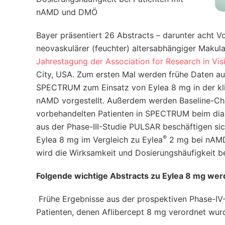
nAMD und DMÖ
Bayer präsentiert 26 Abstracts – darunter acht V
neovaskulärer (feuchter) altersabhängiger Mak
Jahrestagung der Association for Research in V
City, USA. Zum ersten Mal werden frühe Daten au
SPECTRUM zum Einsatz von Eylea 8 mg in der klin
nAMD vorgestellt. Außerdem werden Baseline-Char
vorbehandelten Patienten in SPECTRUM beim di
aus der Phase-III-Studie PULSAR beschäftigen sic
®
Eylea 8 mg im Vergleich zu Eylea
2 mg bei nAMD.
wird die Wirksamkeit und Dosierungshäufigkeit 
Folgende wichtige Abstracts zu Eylea 8 mg wer
Frühe Ergebnisse aus der prospektiven Phase-I
Patienten, denen Aflibercept 8 mg verordnet wur