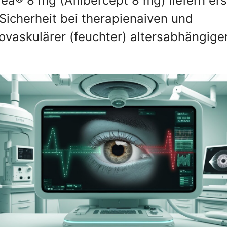
ea® 8 mg (Aflibercept 8 mg) liefern ers
Sicherheit bei therapienaiven und
ovaskulärer (feuchter) altersabhängige