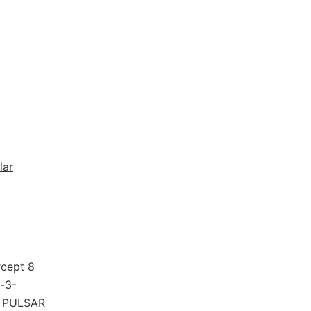
lar
rcept 8
-3-
n PULSAR