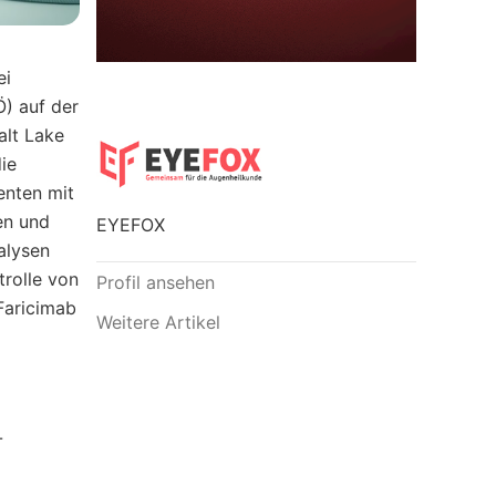
ei
) auf der
alt Lake
ie
enten mit
en und
EYEFOX
alysen
trolle von
Profil ansehen
Faricimab
Weitere Artikel
-