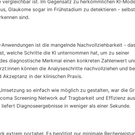
e vergleichbar ist. Im Gegensatz zu herkömmlichen KI-Mode
us, Glaukome sogar im Frühstadium zu detektieren - selbst 
rkennen sind.
I-Anwendungen ist die mangelnde Nachvollziehbarkeit - da
t, welche Schritte die KI unternommen hat, um zu seiner
 jedes diagnostische Merkmal einen konkreten Zahlenwert u
zt:innen können die Analyseschritte nachvollziehen und be
nd Akzeptanz in der klinischen Praxis.
 Umsetzung so einfach wie möglich zu gestalten, war die Gr
ucoma Screening Network auf Tragbarkeit und Effizienz aus
 liefert Diagnoseergebnisse in weniger als einer Sekunde.
rk extrem portabel. Es benötigt nur minimale Rechenleistu