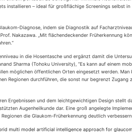
 installieren – ideal für großflächige Screenings selbst in
 Glaukom-Diagnose, indem sie Diagnostik auf Facharztniveau
 Prof. Nakazawa. „Mit flächendeckender Früherkennung kön
hren.“
enniveau in die Hosentasche und ergänzt damit die Unters
manand Sharma (Tohoku University), “Es kann auf einem mob
allen möglichen öffentlichen Orten eingesetzt werden. Man
nen Regionen durchführen, die sonst nur begrenzt Zugang 
ren Ergebnissen und dem leichtgewichtigen Design stellt d
stützten Augenheilkunde dar. Eine groß angelegte Impleme
n Regionen die Glaukom-Früherkennung deutlich verbessern
rid multi model artificial intelligence approach for glauco