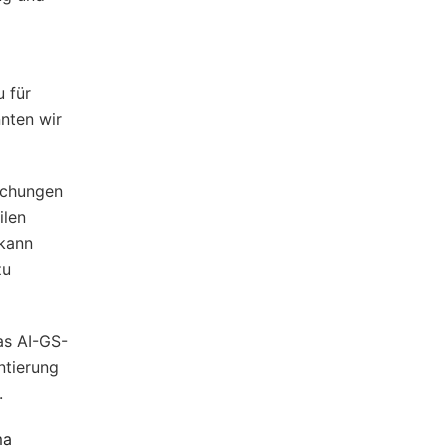
 für
nten wir
uchungen
ilen
 kann
zu
as AI-GS-
ntierung
.
ma