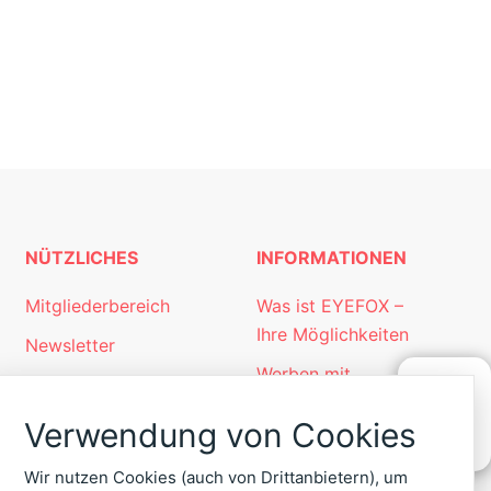
NÜTZLICHES
INFORMATIONEN
Mitgliederbereich
Was ist EYEFOX –
Ihre Möglichkeiten
Newsletter
Werben mit
Personalgewinnung
EYEFOX
mit EYEFOX
Verwendung von Cookies
KONTAKT
Kontakt
ZU
EYEFOX
Wir nutzen Cookies (auch von Drittanbietern), um
Datenschutz