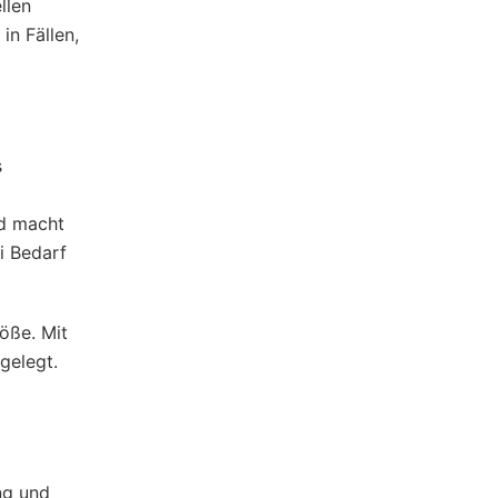
llen
in Fällen,
s
nd macht
i Bedarf
öße. Mit
gelegt.
ng und