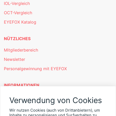
IOL-Vergleich
OCT-Vergleich
EYEFOX Katalog
NÜTZLICHES
Mitgliederbereich
Newsletter
Personalgewinnung mit EYEFOX
INFORMATIONEN
Was ist EYEFOX – Ihre Möglichkeiten
Verwendung von Cookies
Werben mit EYEFOX
Wir nutzen Cookies (auch von Drittanbietern), um
Inhalte zu personalisieren und Surfverhalten zu
Kontakt