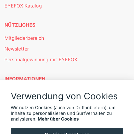
EYEFOX Katalog
NÜTZLICHES
Mitgliederbereich
Newsletter
Personalgewinnung mit EYEFOX
INFORMATIONEN
Was ist EYEFOX – Ihre Möglichkeiten
Verwendung von Cookies
Werben mit EYEFOX
Wir nutzen Cookies (auch von Drittanbietern), um
Inhalte zu personalisieren und Surfverhalten zu
Kontakt
analysieren.
Mehr über Cookies
Datenschutz