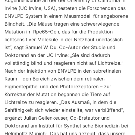
Augenheilkunde an der der University of California in
Irvine (UC Irvine, USA), testeten die Forschenden das
ENVLPE-System in einem Mausmodell für angeborene
Blindheit. „Die Mäuse tragen eine schwerwiegende
Mutation im Rpe65-Gen, das für die Produktion
lichtsensitiver Moleküle in der Netzhaut unerlässlich
ist“, sagt Samuel W. Du, Co-Autor der Studie und
Doktorand an der UC Irvine: „Sie sind dadurch
vollständig blind und reagieren nicht auf Lichtreize.“
Nach der Injektion von ENVLPE in den subretinalen
Raum – den Bereich zwischen dem retinalen
Pigmentepithel und den Photorezeptoren – zur
Korrektur der Mutation begannen die Tiere auf
Lichtreize zu reagieren. „Das Ausmaß, in dem die
Sehfähigkeit sich wieder einstellte, war verblüffend“,
ergänzt Julian Geilenkeuser, Co-Erstautor und
Doktorand am Institut für Synthetische Biomedizin bei
Helmholtz Munich: „Das hat uns gezeigt, dass unsere