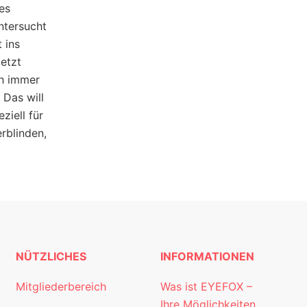
es
ntersucht
 ins
Jetzt
ch immer
 Das will
ziell für
rblinden,
NÜTZLICHES
INFORMATIONEN
Mitgliederbereich
Was ist EYEFOX –
Ihre Möglichkeiten