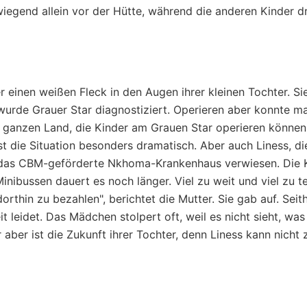
iegend allein vor der Hütte, während die anderen Kinder 
 einen weißen Fleck in den Augen ihrer kleinen Tochter. Si
wurde Grauer Star diagnostiziert. Operieren aber konnte m
m ganzen Land, die Kinder am Grauen Star operieren können
st die Situation besonders dramatisch. Aber auch Liness, di
das CBM-geförderte Nkhoma-Krankenhaus verwiesen. Die Kl
nibussen dauert es noch länger. Viel zu weit und viel zu te
 dorthin zu bezahlen", berichtet die Mutter. Sie gab auf. Sei
it leidet. Das Mädchen stolpert oft, weil es nicht sieht, was
aber ist die Zukunft ihrer Tochter, denn Liness kann nicht 