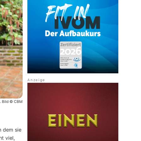
t. Bild © CBM
n dem sie
t viel,