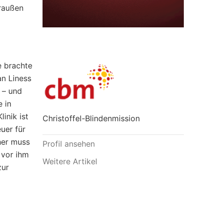
draußen
e brachte
an Liness
 – und
e in
inik ist
Christoffel-Blindenmission
uer für
ther muss
Profil ansehen
 vor ihm
Weitere Artikel
zur