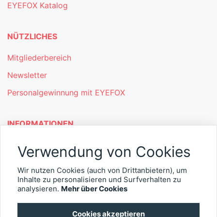
EYEFOX Katalog
NÜTZLICHES
Mitgliederbereich
Newsletter
Personalgewinnung mit EYEFOX
INFORMATIONEN
Was ist EYEFOX – Ihre Möglichkeiten
Verwendung von Cookies
Werben mit EYEFOX
Wir nutzen Cookies (auch von Drittanbietern), um
Inhalte zu personalisieren und Surfverhalten zu
Kontakt
analysieren.
Mehr über Cookies
Datenschutz
Cookies akzeptieren
Impressum