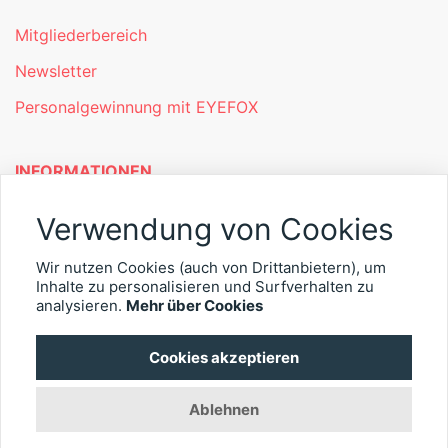
Mitgliederbereich
Newsletter
Personalgewinnung mit EYEFOX
INFORMATIONEN
Was ist EYEFOX – Ihre Möglichkeiten
Verwendung von Cookies
Werben mit EYEFOX
Wir nutzen Cookies (auch von Drittanbietern), um
Inhalte zu personalisieren und Surfverhalten zu
Kontakt
analysieren.
Mehr über Cookies
Datenschutz
Cookies akzeptieren
Impressum
Ablehnen
© 2026 EYEFOX UG (haftungsbeschränkt)