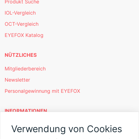
Produkt Suche
IOL-Vergleich
OCT-Vergleich
EYEFOX Katalog
NÜTZLICHES
Mitgliederbereich
Newsletter
Personalgewinnung mit EYEFOX
INFORMATIONEN
Was ist EYEFOX – Ihre Möglichkeiten
Verwendung von Cookies
Werben mit EYEFOX