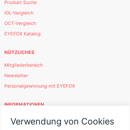
Produkt Suche
IOL-Vergleich
OCT-Vergleich
EYEFOX Katalog
NÜTZLICHES
Mitgliederbereich
Newsletter
Personalgewinnung mit EYEFOX
INFORMATIONEN
Was ist EYEFOX – Ihre Möglichkeiten
Verwendung von Cookies
Werben mit EYEFOX