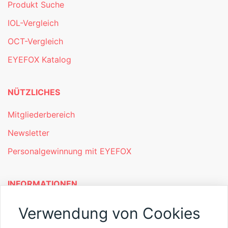
Produkt Suche
IOL-Vergleich
OCT-Vergleich
EYEFOX Katalog
NÜTZLICHES
Mitgliederbereich
Newsletter
Personalgewinnung mit EYEFOX
INFORMATIONEN
Was ist EYEFOX – Ihre Möglichkeiten
Verwendung von Cookies
Werben mit EYEFOX