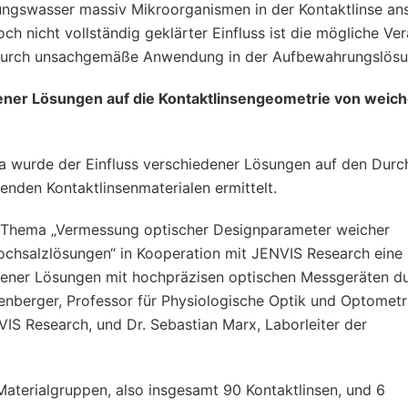
tungswasser massiv Mikroorganismen in der Kontaktlinse an
h nicht vollständig geklärter Einfluss ist die mögliche Ve
e durch unsachgemäße Anwendung in der Aufbewahrungslösu
ener Lösungen auf die Kontaktlinsengeometrie von weic
a wurde der Einfluss verschiedener Lösungen auf den Durc
enden Kontaktlinsenmaterialen ermittelt.
m Thema „Vermessung optischer Designparameter weicher
Kochsalzlösungen“ in Kooperation mit JENVIS Research eine
dener Lösungen mit hochpräzisen optischen Messgeräten du
enberger, Professor für Physiologische Optik und Optometr
IS Research, und Dr. Sebastian Marx, Laborleiter der
 Materialgruppen, also insgesamt 90 Kontaktlinsen, und 6