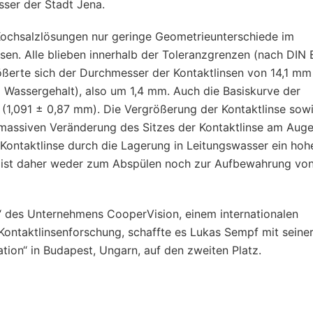
ser der Stadt Jena.
 Kochsalzlösungen nur geringe Geometrieunterschiede im
sen. Alle blieben innerhalb der Toleranzgrenzen (nach DIN
ßerte sich der Durchmesser der Kontaktlinsen von 14,1 mm 
 Wassergehalt), also um 1,4 mm. Auch die Basiskurve der
 (1,091 ± 0,87 mm). Die Vergrößerung der Kontaktlinse sowi
massiven Veränderung des Sitzes der Kontaktlinse am Auge
n Kontaktlinse durch die Lagerung in Leitungswasser ein hoh
er ist daher weder zum Abspülen noch zur Aufbewahrung vo
 des Unternehmens CooperVision, einem internationalen
ontaktlinsenforschung, schaffte es Lukas Sempf mit seine
tion“ in Budapest, Ungarn, auf den zweiten Platz.