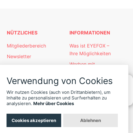
NÜTZLICHES
INFORMATIONEN
Mitgliederbereich
Was ist EYEFOX –
Ihre Möglichkeiten
Newsletter
Werben mit
Personalgewinnung
EYEFOX
mit EYEFOX
Verwendung von Cookies
Kontakt
Wir nutzen Cookies (auch von Drittanbietern), um
Datenschutz
KONTAKT
Inhalte zu personalisieren und Surfverhalten zu
ZU
analysieren.
Mehr über Cookies
Impressum
EYEFOX
+49
(30)
Cookies akzeptieren
Ablehnen
4036
422