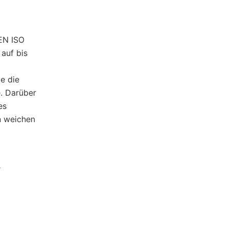
 EN ISO
auf bis
e die
. Darüber
es
n weichen
r