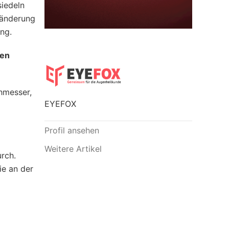
siedeln
ränderung
ng.
hen
hmesser,
EYEFOX
Profil ansehen
Weitere Artikel
rch.
ie an der