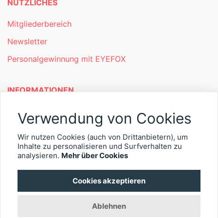
NÜTZLICHES
Mitgliederbereich
Newsletter
Personalgewinnung mit EYEFOX
INFORMATIONEN
Was ist EYEFOX – Ihre Möglichkeiten
Verwendung von Cookies
Werben mit EYEFOX
Wir nutzen Cookies (auch von Drittanbietern), um
Kontakt
Inhalte zu personalisieren und Surfverhalten zu
analysieren.
Mehr über Cookies
Datenschutz
Cookies akzeptieren
Impressum
Ablehnen
© 2026 EYEFOX UG (haftungsbeschränkt)