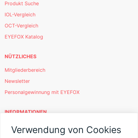
Produkt Suche
IOL-Vergleich
OCT-Vergleich
EYEFOX Katalog
NÜTZLICHES
Mitgliederbereich
Newsletter
Personalgewinnung mit EYEFOX
INFORMATIONEN
Was ist EYEFOX – Ihre Möglichkeiten
Verwendung von Cookies
Werben mit EYEFOX