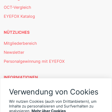
OCT-Vergleich
EYEFOX Katalog
NÜTZLICHES
Mitgliederbereich
Newsletter
Personalgewinnung mit EYEFOX
INFORMATIONEN
Was ist EYEFOX – Ihre Möglichkeiten
Verwendung von Cookies
Werben mit EYEFOX
Wir nutzen Cookies (auch von Drittanbietern), um
Inhalte zu personalisieren und Surfverhalten zu
Kontakt
analysieren.
Mehr über Cookies