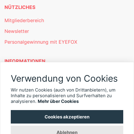
NÜTZLICHES
Mitgliederbereich
Newsletter
Personalgewinnung mit EYEFOX
INFORMATIONEN
Was ist EYEFOX – Ihre Möglichkeiten
Verwendung von Cookies
Werben mit EYEFOX
Wir nutzen Cookies (auch von Drittanbietern), um
Inhalte zu personalisieren und Surfverhalten zu
Kontakt
analysieren.
Mehr über Cookies
Datenschutz
Cookies akzeptieren
Impressum
Ablehnen