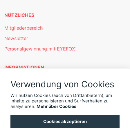
NÜTZLICHES
Mitgliederbereich
Newsletter
Personalgewinnung mit EYEFOX
INFORMATIONEN
Was ist EYEFOX – Ihre Möglichkeiten
Verwendung von Cookies
Werben mit EYEFOX
Wir nutzen Cookies (auch von Drittanbietern), um
Inhalte zu personalisieren und Surfverhalten zu
Kontakt
analysieren.
Mehr über Cookies
Datenschutz
Cookies akzeptieren
Impressum