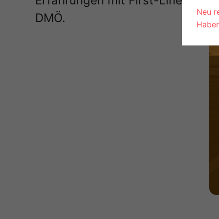
Erfahrungen mit First-Line-Ther
Neu re
DMÖ.
Haben