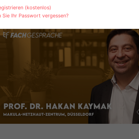
apieoption für die Behandlung von nAM
gistrieren (kostenlos)
 Sie Ihr Passwort vergessen?