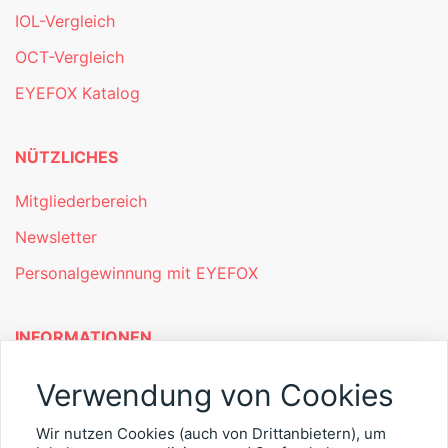
IOL-Vergleich
OCT-Vergleich
EYEFOX Katalog
NÜTZLICHES
Mitgliederbereich
Newsletter
Personalgewinnung mit EYEFOX
INFORMATIONEN
Was ist EYEFOX – Ihre Möglichkeiten
Verwendung von Cookies
Werben mit EYEFOX
Wir nutzen Cookies (auch von Drittanbietern), um