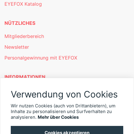
EYEFOX Katalog
NÜTZLICHES
Mitgliederbereich
Newsletter
Personalgewinnung mit EYEFOX
INFORMATIONEN
Was ist EYEFOX – Ihre Möglichkeiten
Verwendung von Cookies
Werben mit EYEFOX
Wir nutzen Cookies (auch von Drittanbietern), um
Kontakt
Inhalte zu personalisieren und Surfverhalten zu
analysieren.
Mehr über Cookies
Datenschutz
Cookies akzeptieren
Impressum