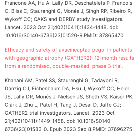
Francone AA, Hu A, Lally DR, Deschatelets P, Francois
C, Bliss C, Staurenghi G, Monés J, Singh RP, Ribeiro R,
Wykoff CC; OAKS and DERBY study investigators.
Lancet. 2023 Oct 21;402(10411):1434-1448. doi:
10.1016/S0140-6736(23)01520-9.PMID: 37865470
Efficacy and safety of avacincaptad pegol in patients
with geographic atrophy (GATHER2): 12-month results
from a randomised, double-masked, phase 3 trial.
Khanani AM, Patel SS, Staurenghi G, Tadayoni R,
Danzig CJ, Eichenbaum DA, Hsu J, Wykoff CC, Heier
JS, Lally DR, Monés J, Nielsen JS, Sheth VS, Kaiser PK,
Clark J, Zhu L, Patel H, Tang J, Desai D, Jaffe GJ;
GATHER2 trial investigators. Lancet. 2023 Oct
21;402(10411):1449-1458. doi: 10.1016/S0140-
6736(23)01583-0. Epub 2023 Sep 8.PMID: 37696275