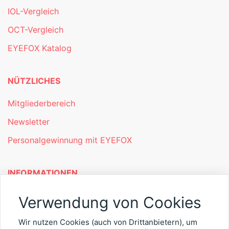
IOL-Vergleich
OCT-Vergleich
EYEFOX Katalog
NÜTZLICHES
Mitgliederbereich
Newsletter
Personalgewinnung mit EYEFOX
INFORMATIONEN
Was ist EYEFOX – Ihre Möglichkeiten
Verwendung von Cookies
Werben mit EYEFOX
Wir nutzen Cookies (auch von Drittanbietern), um