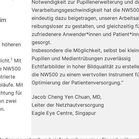
Notwendigkeit zur Pupillenerweiterung und d
Verarbeitungsgeschwindigkeit hat die NW50
eindeutig dazu beigetragen, unseren Arbeitsa
 im
reibungsloser zu gestalten, und gleichzeitig f
zufriedenere Anwender*innen und Patient*in
gesorgt.
d höheren
Insbesondere die Möglichkeit, selbst bei klei
Pupillen und Medientrübungen zuverlässig
1
icht.
Mit
Echtfarbbilder in hoher Bildqualität zu erstell
die NW500
die NW500 zu einem wertvollen Instrument fü
trierte
Optimierung der Patientenversorgung.“
bläufe. Mit
htung für
Jacob Cheng Yen Chuan, MD,
on zwei
Leiter der Netzhautversorgung
n.
Eagle Eye Centre, Singapur