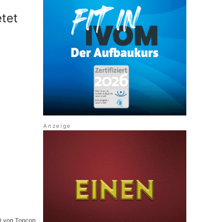
tet
 von Topcon