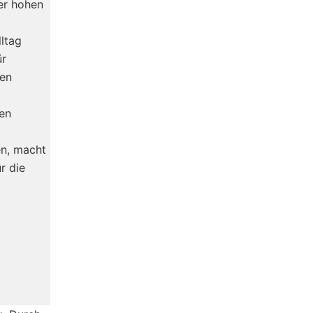
er hohen
0
lltag
ür
nen
nen
en, macht
r die