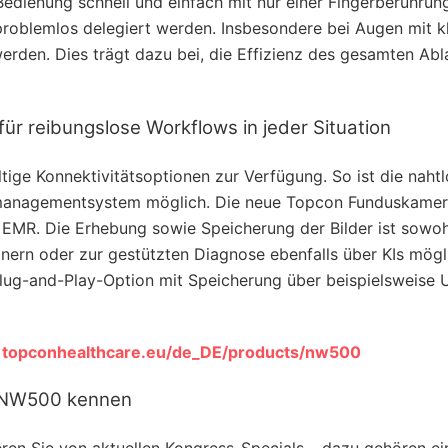
edienung schnell und einfach mit nur einer Fingerberührun
problemlos delegiert werden. Insbesondere bei Augen mit k
rden. Dies trägt dazu bei, die Effizienz des gesamten Abl
für reibungslose Workflows in jeder Situation
ltige Konnektivitätsoptionen zur Verfügung. So ist die naht
ismanagementsystem möglich. Die neue Topcon Funduskamer
 EMR. Die Erhebung sowie Speicherung der Bilder ist sowoh
dnern oder zur gestützten Diagnose ebenfalls über KIs mögl
 Plug-and-Play-Option mit Speicherung über beispielsweise 
:
topconhealthcare.eu/de_DE/products/nw500
e NW500 kennen