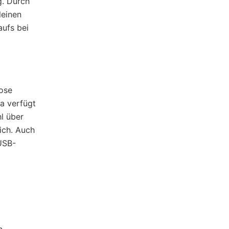
g. Durch
leinen
aufs bei
lose
a verfügt
l über
ich. Auch
USB-