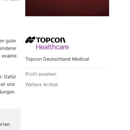
en gute
minderer
e exakte
Topcon Deutschland Medical
Profil ansehen
r. Dafür
tet und
Weitere Artikel
ldungen
erten