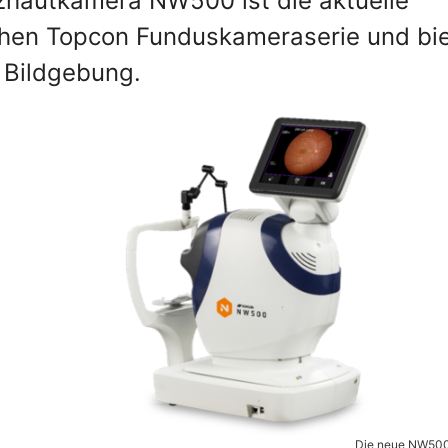
zhautkamera NW500 ist die aktuelle
chen Topcon Funduskameraserie und bie
 Bildgebung.
Die neue NW500