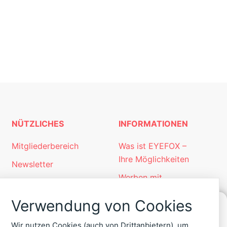
NÜTZLICHES
INFORMATIONEN
Mitgliederbereich
Was ist EYEFOX –
Ihre Möglichkeiten
Newsletter
Werben mit
Personalgewinnung
EYEFOX
mit EYEFOX
Verwendung von Cookies
Kontakt
KONTAKT
Wir nutzen Cookies (auch von Drittanbietern), um