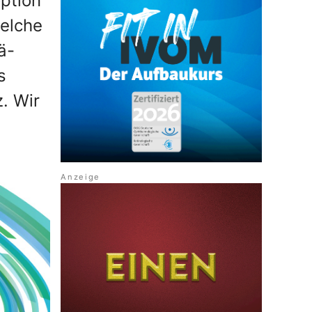
ption
welche
ä-
s
. Wir