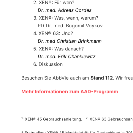
2.
XEN®: Für wen?
Dr. med. Adreas Cordes
3.
XEN®: Was, wann, warum?
PD Dr. med. Bogomil Voykov
4.
XEN® 63: Und?
Dr. med Christian Brinkmann
5.
XEN®: Was danach?
Dr. med. Erik Chankiewitz
6.
Diskussion
Besuchen Sie AbbVie auch am
Stand 112
. Wir fre
Mehr Informationen zum AAD-Programm
1.
2.
XEN® 45 Gebrauchsanleitung. |
XEN® 63 Gebrauchsanl
* Erstmaliger XEN® 45 Markteintritt für Deutschland in 201