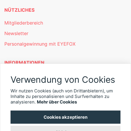
NÜTZLICHES
Mitgliederbereich
Newsletter
Personalgewinnung mit EYEFOX
INFORMATIONEN
Was ist EYEFOX – Ihre Möglichkeiten
Verwendung von Cookies
Werben mit EYEFOX
Wir nutzen Cookies (auch von Drittanbietern), um
Inhalte zu personalisieren und Surfverhalten zu
Kontakt
analysieren.
Mehr über Cookies
Datenschutz
Cookies akzeptieren
Impressum