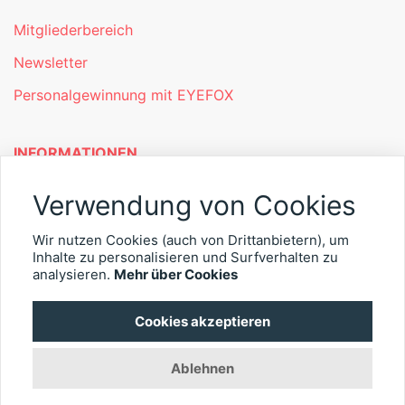
Mitgliederbereich
Newsletter
Personalgewinnung mit EYEFOX
INFORMATIONEN
Was ist EYEFOX – Ihre Möglichkeiten
Verwendung von Cookies
Werben mit EYEFOX
Wir nutzen Cookies (auch von Drittanbietern), um
Inhalte zu personalisieren und Surfverhalten zu
Kontakt
analysieren.
Mehr über Cookies
Datenschutz
Cookies akzeptieren
Impressum
Ablehnen
© 2026 EYEFOX UG (haftungsbeschränkt)