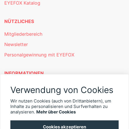
EYEFOX Katalog
NÜTZLICHES
Mitgliederbereich
Newsletter
Personalgewinnung mit EYEFOX
INFORMATIONEN
Was ist EYEFOX – Ihre Möglichkeiten
Verwendung von Cookies
Werben mit EYEFOX
Wir nutzen Cookies (auch von Drittanbietern), um
Kontakt
Inhalte zu personalisieren und Surfverhalten zu
analysieren.
Mehr über Cookies
Datenschutz
Cookies akzeptieren
Impressum